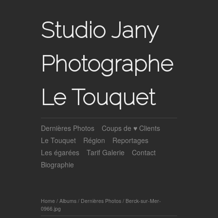
Studio Jany
Photographe
Le Touquet
Dernières Photos
Coups de ♥ Clients
Le Touquet
Région
Reportages
Les égarées
Tarif Galerie
Contact
Biographie
Home
/
Albums
/
Dernières Photos
/
Berck-sur-Mer-
0966.jpg