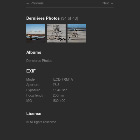
Previous
Next
Dernières Photos
(34 of 43)
Albums
Dernières Photos
EXIF
Model
ILCE-7RM4A
Aperture
f/6.3
Exposure
1/640 sec
Focal length
200mm
ISO
ISO 100
License
© All rights reserved