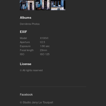
Albums
Dernières Photos
EXIF
Model
X100VI
Aperture
f/2.5
Exposure
1/90 sec
Focal length
23mm
ISO
ISO 125
License
© All rights reserved
Facebook
© Studio Jany Le Touquet