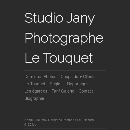
Studio Jany
Photographe
Le Touquet
Dernières Photos
Coups de ♥ Clients
Le Touquet
Région
Reportages
Les égarées
Tarif Galerie
Contact
Biographie
Home
/
Albums
/
Dernières Photos
/
Fil-du-Hasard-
0125.jpg