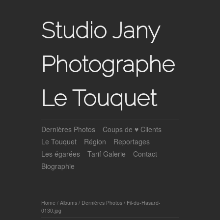
Studio Jany
Photographe
Le Touquet
Dernières Photos
Coups de ♥ Clients
Le Touquet
Région
Reportages
Les égarées
Tarif Galerie
Contact
Biographie
Home
/
Albums
/
Dernières Photos
/
Fil-du-Hasard-
0130.jpg