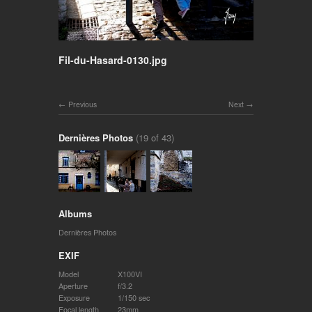
Fil-du-Hasard-0130.jpg
Previous
Next
Dernières Photos
(19 of 43)
Albums
Dernières Photos
EXIF
Model
X100VI
Aperture
f/3.2
Exposure
1/150 sec
Focal length
23mm