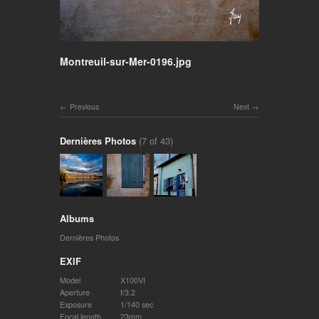
Montreuil-sur-Mer-0196.jpg
Previous
Next
Dernières Photos
(7 of 43)
Albums
Dernières Photos
EXIF
Model
X100VI
Aperture
f/3.2
Exposure
1/140 sec
Focal length
23mm