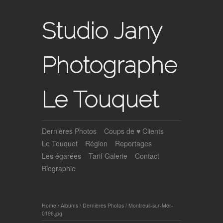
Studio Jany
Photographe
Le Touquet
Dernières Photos
Coups de ♥ Clients
Le Touquet
Région
Reportages
Les égarées
Tarif Galerie
Contact
Biographie
Home
/
Albums
/
Dernières Photos
/
Montreuil-sur-Mer-
0196.jpg