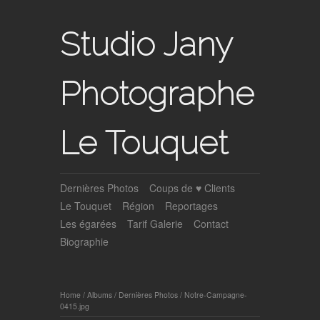
Studio Jany
Photographe
Le Touquet
Dernières Photos
Coups de ♥ Clients
Le Touquet
Région
Reportages
Les égarées
Tarif Galerie
Contact
Biographie
Home
/
Albums
/
Dernières Photos
/
Notre-Campagne-
0415.jpg