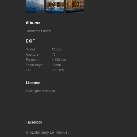
Albums
Dernières Photos
EXIF
Model
X100VI
Aperture
f/5
Exposure
1/420 sec
Focal length
23mm
ISO
ISO 125
License
© All rights reserved
Facebook
© Studio Jany Le Touquet