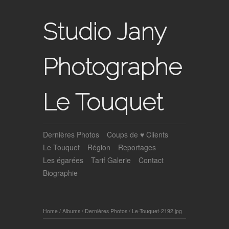
Studio Jany
Photographe
Le Touquet
Dernières Photos
Coups de ♥ Clients
Le Touquet
Région
Reportages
Les égarées
Tarif Galerie
Contact
Biographie
Home
/
Albums
/
Dernières Photos
/
Le-Touquet-2192.jpg