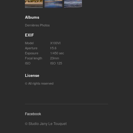
Albums
Dernières Photos
EXIF
Model
X100VI
Aperture
f/5.6
Exposure
1/450 sec
Focal length
23mm
ISO
ISO 125
License
© All rights reserved
Facebook
© Studio Jany Le Touquet